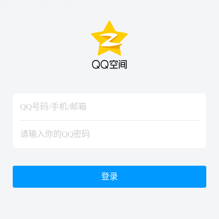
hiraishinNoJutsuShiki
hiraishinNoJutsuShiki
登录