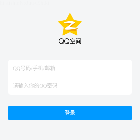
hiraishinNoJutsuShiki
hiraishinNoJutsuShiki
登录