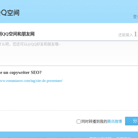
登
1
空间
到QQ空间和朋友网
还能输入
什么吧，您还可以@QQ好友和朋友哦~
www.romaniaseo.com/tag/site-de-prezentare/
分
同时转播到我的
腾讯微博