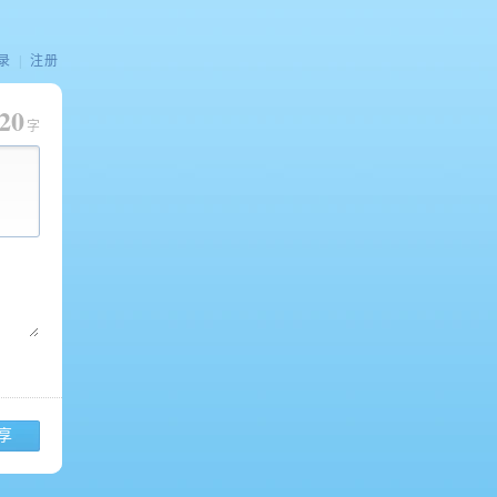
录
|
注册
20
字
享