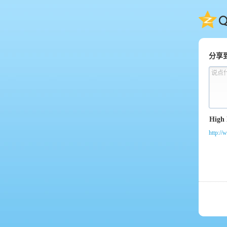
QQ
分享
说点
http:/