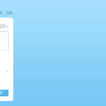
录
|
注册
20
字
享