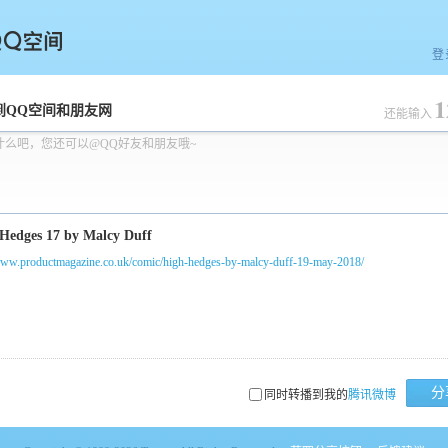
登
1
空间
到QQ空间和朋友网
还能输入
什么吧，您还可以@QQ好友和朋友哦~
/www.productmagazine.co.uk/comic/high-hedges-by-malcy-duff-19-may-2018/
分
同时转播到我的
腾讯微博