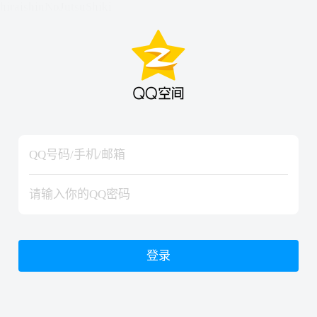
hiraishinNoJutsuShiki
hiraishinNoJutsuShiki
登录