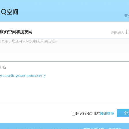
登
1
空间
到QQ空间和朋友网
还能输入
什么吧，您还可以@QQ好友和朋友哦~
www.nordic-gensets-motors.se/?_y
分
同时转播到我的
腾讯微博