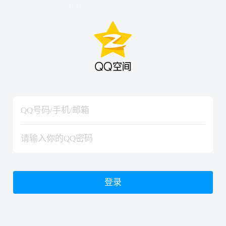
hiraishinNoJutsuShiki
hiraishinNoJutsuShiki
登录