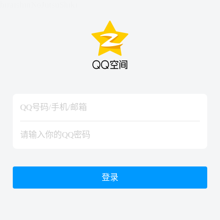
hiraishinNoJutsuShiki
hiraishinNoJutsuShiki
登录