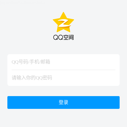
hiraishinNoJutsuShiki
hiraishinNoJutsuShiki
登录