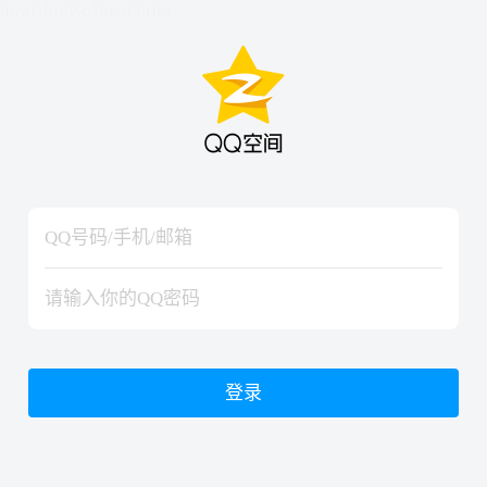
hiraishinNoJutsuShiki
hiraishinNoJutsuShiki
登录