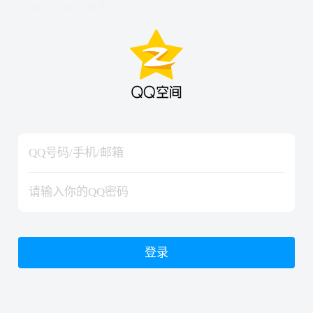
hiraishinNoJutsuShiki
hiraishinNoJutsuShiki
登录