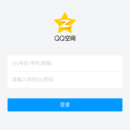
hiraishinNoJutsuShiki
hiraishinNoJutsuShiki
登录