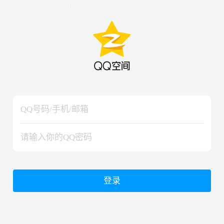
hiraishinNoJutsuShiki
hiraishinNoJutsuShiki
登录