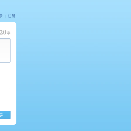
录
|
注册
20
字
享