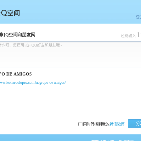
登
1
空间
到QQ空间和朋友网
还能输入
什么吧，您还可以@QQ好友和朋友哦~
www.leonardolopes.com.br/grupo-de-amigos/
分
同时转播到我的
腾讯微博