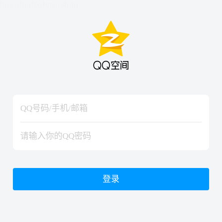
hiraishinNoJutsuShiki
hiraishinNoJutsuShiki
登录