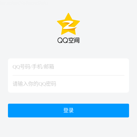
hiraishinNoJutsuShiki
hiraishinNoJutsuShiki
登录