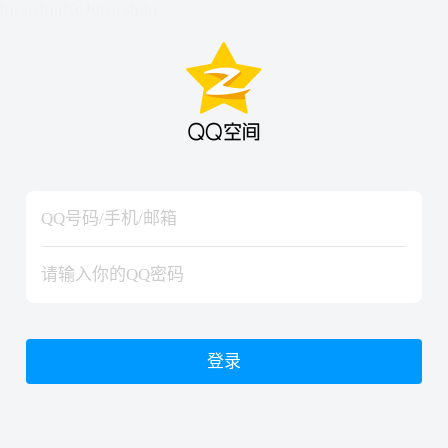
hiraishinNoJutsuShiki
hiraishinNoJutsuShiki
登录