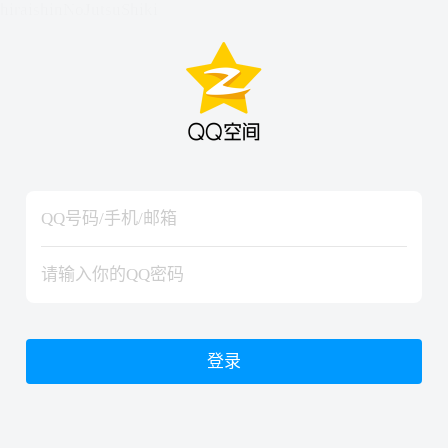
hiraishinNoJutsuShiki
hiraishinNoJutsuShiki
登录