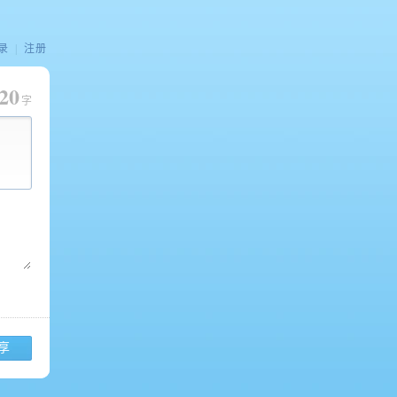
录
|
注册
20
字
享