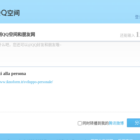
登
1
空间
到QQ空间和朋友网
还能输入
什么吧，您还可以@QQ好友和朋友哦~
www.iknoform.it/sviluppo-personale/
分
同时转播到我的
腾讯微博