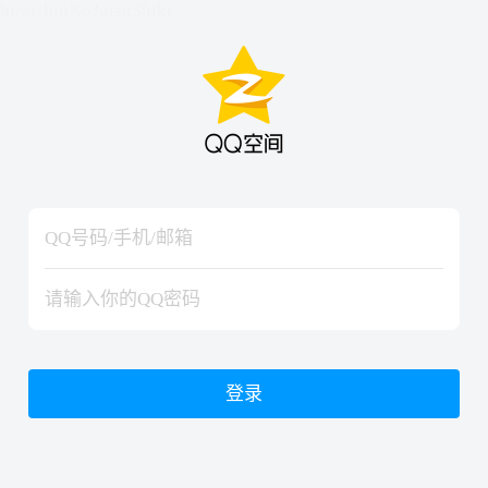
hiraishinNoJutsuShiki
hiraishinNoJutsuShiki
登录