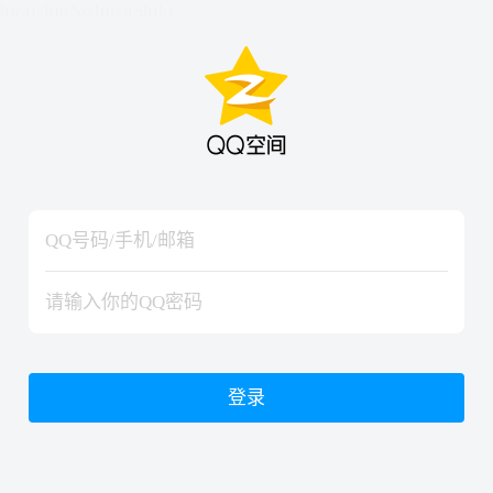
hiraishinNoJutsuShiki
hiraishinNoJutsuShiki
登录