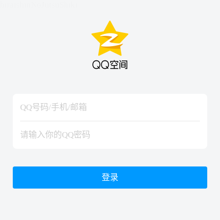
hiraishinNoJutsuShiki
hiraishinNoJutsuShiki
登录