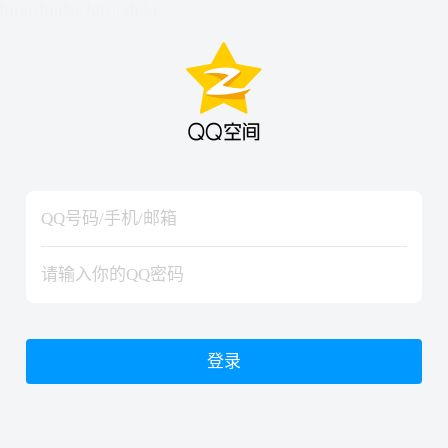
hiraishinNoJutsuShiki
hiraishinNoJutsuShiki
登录