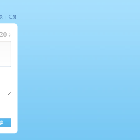
录
|
注册
20
字
享