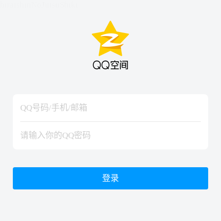
hiraishinNoJutsuShiki
hiraishinNoJutsuShiki
登录