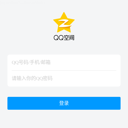
hiraishinNoJutsuShiki
hiraishinNoJutsuShiki
登录