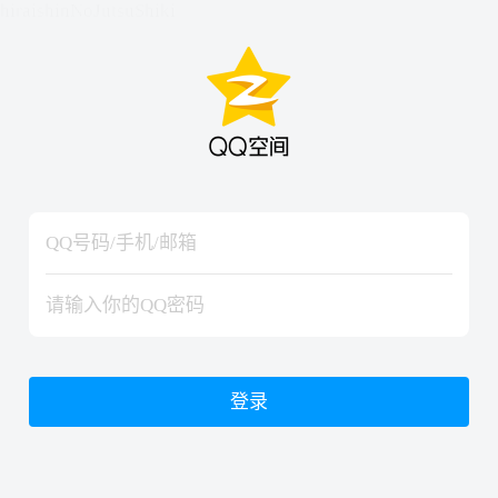
hiraishinNoJutsuShiki
hiraishinNoJutsuShiki
登录