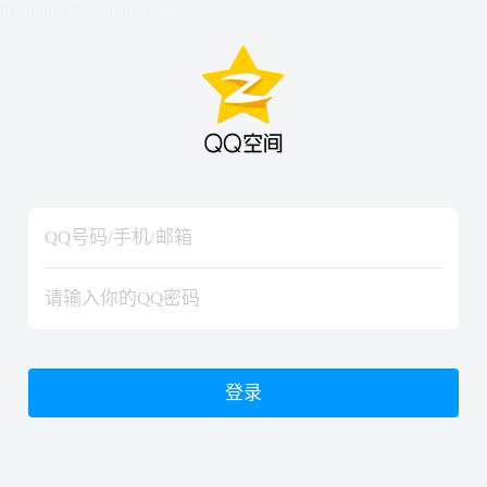
hiraishinNoJutsuShiki
hiraishinNoJutsuShiki
登录