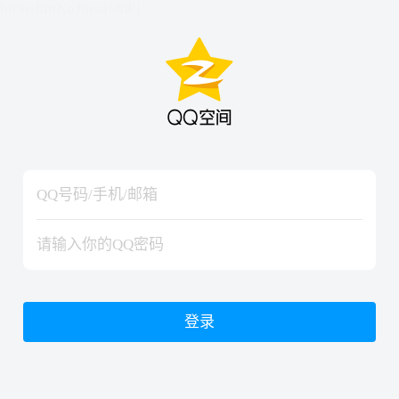
hiraishinNoJutsuShiki
hiraishinNoJutsuShiki
登录