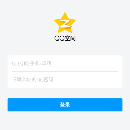
hiraishinNoJutsuShiki
hiraishinNoJutsuShiki
登录