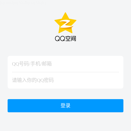
hiraishinNoJutsuShiki
hiraishinNoJutsuShiki
登录