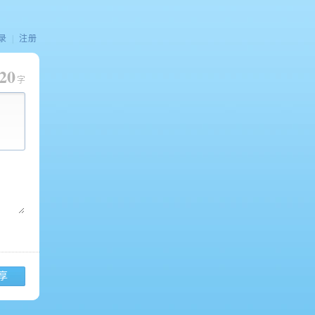
录
|
注册
20
字
享