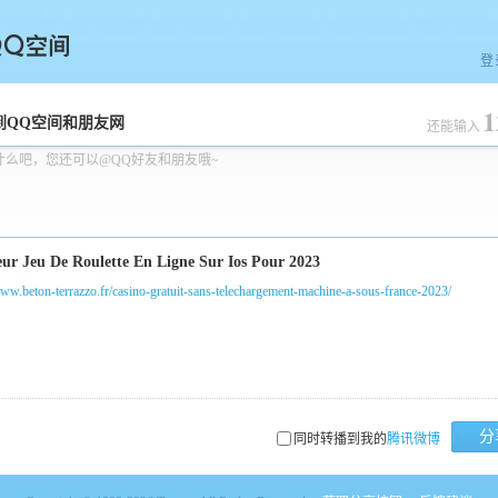
登
1
空间
到QQ空间和朋友网
还能输入
什么吧，您还可以@QQ好友和朋友哦~
www.beton-terrazzo.fr/casino-gratuit-sans-telechargement-machine-a-sous-france-2023/
分
同时转播到我的
腾讯微博