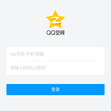
hiraishinNoJutsuShiki
hiraishinNoJutsuShiki
登录