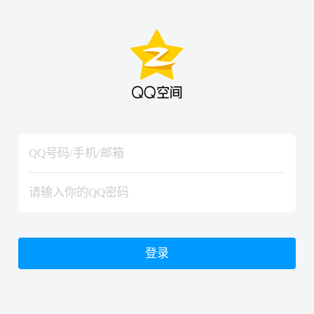
hiraishinNoJutsuShiki
hiraishinNoJutsuShiki
登录