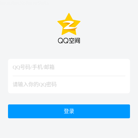
hiraishinNoJutsuShiki
hiraishinNoJutsuShiki
登录