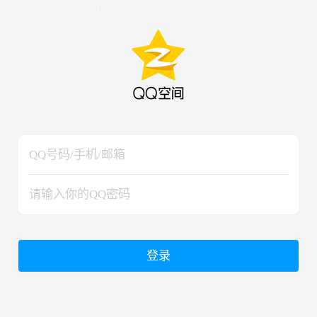
hiraishinNoJutsuShiki
hiraishinNoJutsuShiki
登录