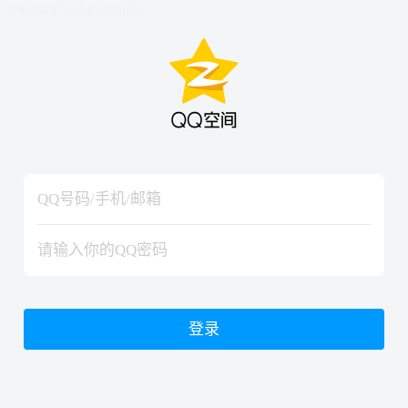
hiraishinNoJutsuShiki
hiraishinNoJutsuShiki
登录