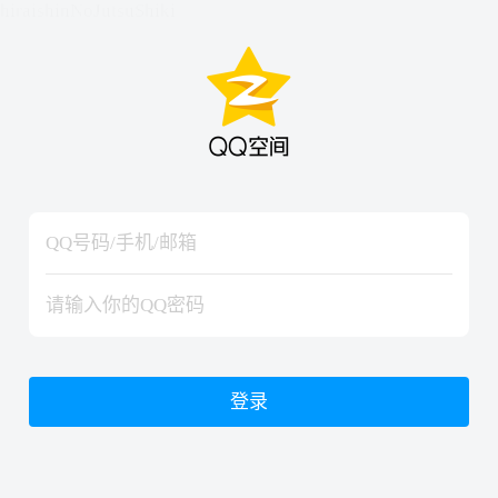
hiraishinNoJutsuShiki
hiraishinNoJutsuShiki
登录