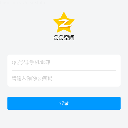
hiraishinNoJutsuShiki
hiraishinNoJutsuShiki
登录