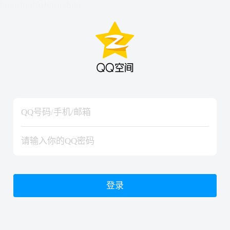
hiraishinNoJutsuShiki
hiraishinNoJutsuShiki
登录