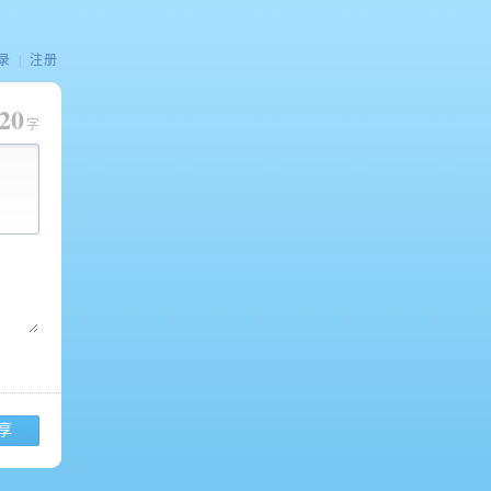
录
|
注册
20
字
享