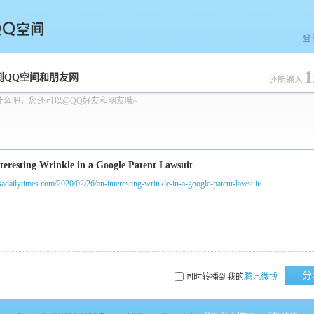
登
1
空间
到QQ空间和朋友网
还能输入
什么吧，您还可以@QQ好友和朋友哦~
usadailytimes.com/2020/02/26/an-interesting-wrinkle-in-a-google-patent-lawsuit/
分
同时转播到我的
腾讯微博