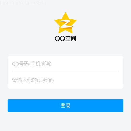
hiraishinNoJutsuShiki
hiraishinNoJutsuShiki
登录