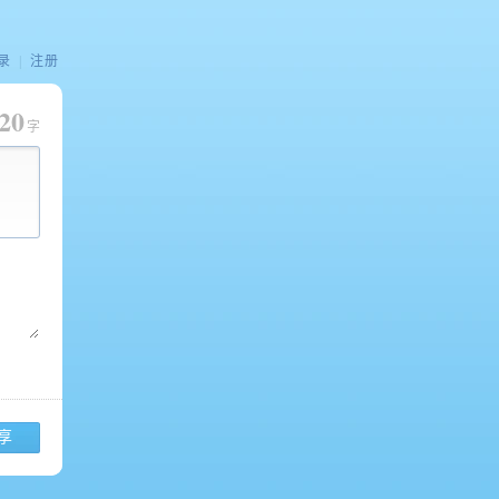
录
|
注册
20
字
享