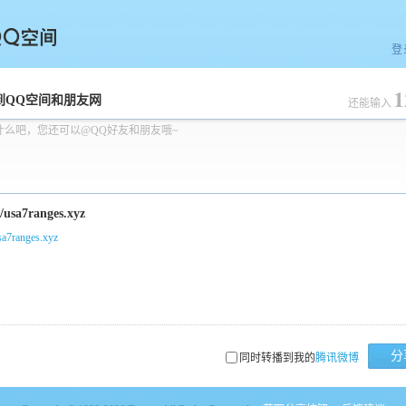
登
1
空间
到QQ空间和朋友网
还能输入
什么吧，您还可以@QQ好友和朋友哦~
usa7ranges.xyz
分
同时转播到我的
腾讯微博