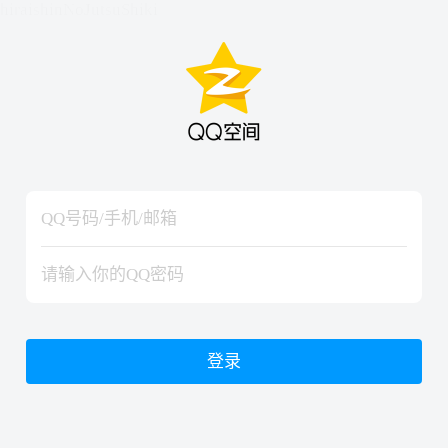
hiraishinNoJutsuShiki
hiraishinNoJutsuShiki
登录