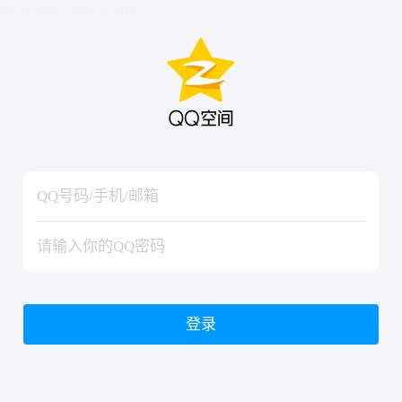
hiraishinNoJutsuShiki
hiraishinNoJutsuShiki
登录