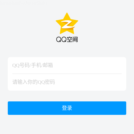
hiraishinNoJutsuShiki
hiraishinNoJutsuShiki
登录