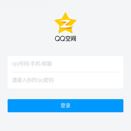
hiraishinNoJutsuShiki
hiraishinNoJutsuShiki
登录