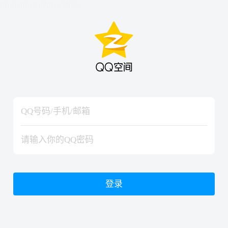
hiraishinNoJutsuShiki
hiraishinNoJutsuShiki
登录