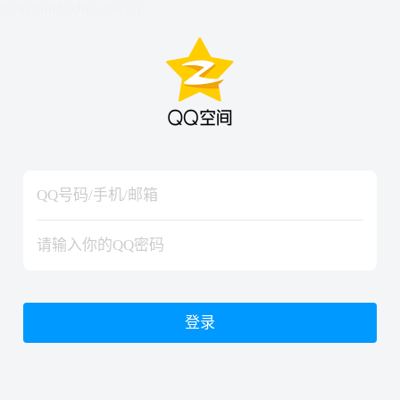
hiraishinNoJutsuShiki
hiraishinNoJutsuShiki
登录