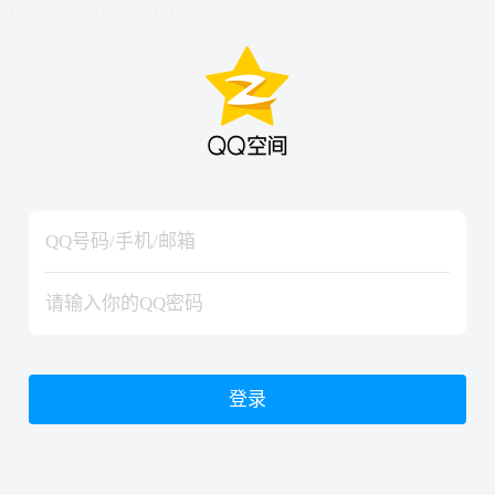
hiraishinNoJutsuShiki
hiraishinNoJutsuShiki
登录